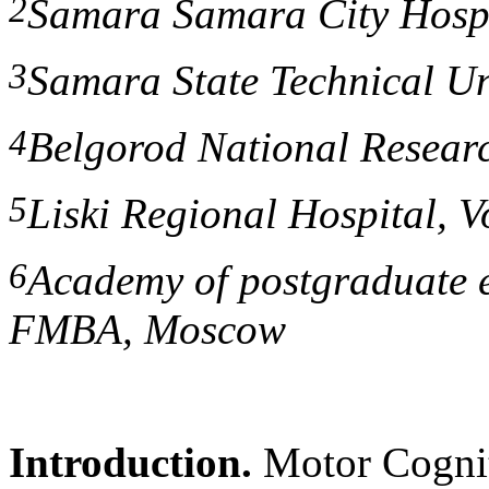
2
Samara Samara City Hospi
3
Samara State Technical Un
4
Belgorod National Researc
5
Liski Regional Hospital, V
6
Academy of postgraduate
FMBA, Moscow
Introduction.
Motor Cognit