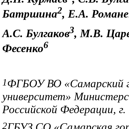
2
Батршина
,
Е.А. Романе
3
А.С. Булгаков
, М.В. Цар
6
Фесенко
1
ФГБОУ ВО «Самарский г
университет» Министерс
Российской Федерации, г
2
ГБУЗ СО «Самарская гор