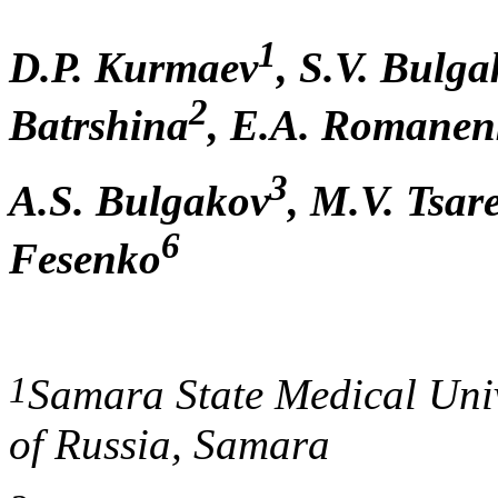
1
D.P. Kurmaev
, S.V. Bulg
2
Batrshina
, E.A. Romane
3
A.S. Bulgakov
, M.V. Tsar
6
Fesenko
1
Samara State Medical Unive
of Russia, Samara